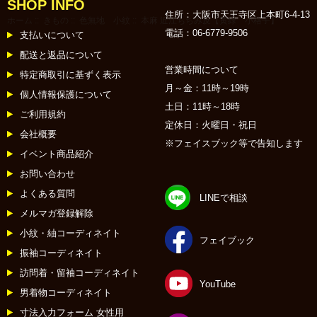
SHOP INFO
住所：大阪市天王寺区上本町6-4-13
ホーム
::
きもの
::
色無地 小紋
:: 本麻 近江ちぢみ反【黄緑 小格子】
電話：06-6779-9506
支払いについて
配送と返品について
営業時間について
特定商取引に基ずく表示
月～金：11時～19時
個人情報保護について
土日：11時～18時
ご利用規約
定休日：火曜日・祝日
会社概要
※フェイスブック等で告知します
イベント商品紹介
お問い合わせ
よくある質問
LINEで相談
メルマガ登録解除
小紋・紬コーディネイト
フェイブック
振袖コーディネイト
訪問着・留袖コーディネイト
YouTube
男着物コーディネイト
寸法入力フォーム 女性用