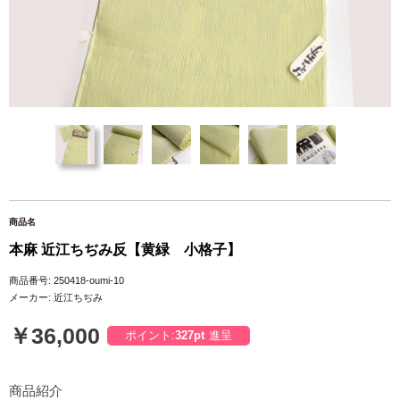
商品名
本麻 近江ちぢみ反【黄緑 小格子】
商品番号: 250418-oumi-10
メーカー: 近江ちぢみ
￥36,000
ポイント:
327pt
進呈
商品紹介