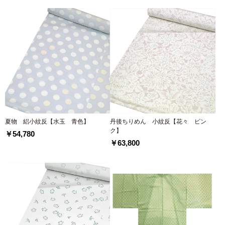
夏物 絽小紋反【水玉 青色】
丹後ちりめん 小紋反【花々 ピン
ク】
￥54,780
￥63,800