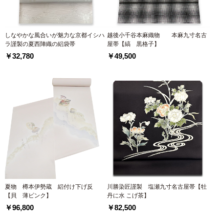
しなやかな風合いが魅力な京都イシハ
越後小千谷本麻織物 本麻九寸名古
ラ謹製の夏西陣織の絽袋帯
屋帯【縞 黒格子】
￥32,780
￥49,500
夏物 樽本伊勢蔵 絽付け下げ反
川勝染匠謹製 塩瀬九寸名古屋帯【牡
【貝 薄ピンク】
丹に水 こげ茶】
￥96,800
￥82,500