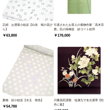
正絹 お洒落小紋反【白灰 桜の花び
引退されたお茶人の着物作家「高木宗
ら】
壽」氏の蒔糊染 紗コート絵羽
￥63,800
￥176,000
夏物 絽小紋反【水玉 桜色】
川勝染匠謹製 塩瀬九寸名古屋帯【牡
丹に菊】
￥54,780