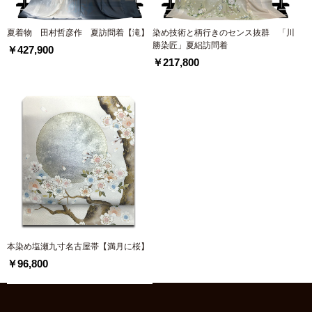
夏着物 田村哲彦作 夏訪問着【滝】
染め技術と柄行きのセンス抜群 「川
勝染匠」夏絽訪問着
￥427,900
￥217,800
本染め塩瀬九寸名古屋帯【満月に桜】
￥96,800