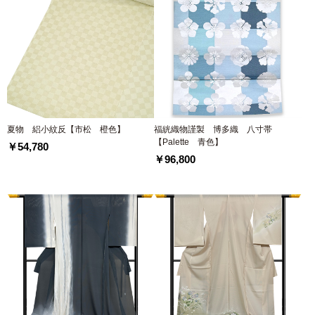
夏物 絽小紋反【市松 橙色】
福絖織物謹製 博多織 八寸帯
【Palette 青色】
￥54,780
￥96,800