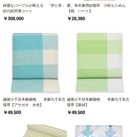
綺麗なパープルが映える 「伊と幸」
夏、単衣兼用紗襦袢 小松ちりめん
紗の絵羽薄コート
【桃 ハート】
￥308,000
￥28,380
越後小千谷本麻織物 本麻九寸名古
越後小千谷本麻織物 本麻九寸名古
屋帯【アサガオ 水色】
屋帯【新緑】
￥49,500
￥49,500