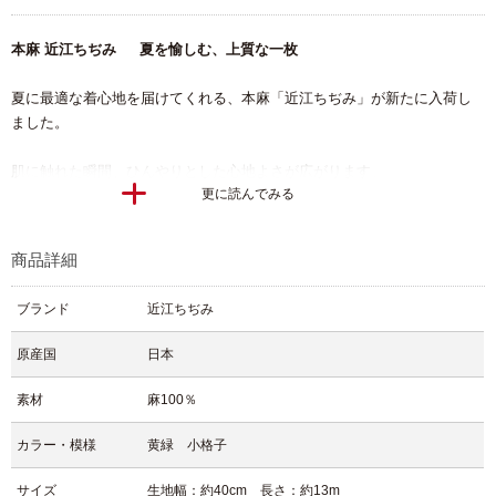
本麻 近江ちぢみ 夏を愉しむ、上質な一枚
夏に最適な着心地を届けてくれる、本麻「近江ちぢみ」が新たに入荷し
ました。
肌に触れた瞬間、ひんやりとした心地よさが広がります。
更に読んでみる
それは、近江ちぢみ特有の“シボ感”によるもの。
蒸し暑い日本の夏でも快適に、涼やかに過ごせる一枚です。
商品詳細
滋賀県・湖東地方で受け継がれてきた「近江ちぢみ」は、小千谷ちぢみ
と並ぶ日本を代表する伝統的な麻織物。
ブランド
近江ちぢみ
ラミー（苧麻）を用い、横糸に撚りをかけて織り上げ、仕上げに丁寧な
原産国
日本
揉み込みを施すことで、独特の“シボ”を生み出します。
このシボが肌への密着を防ぎ、優れた吸湿性と速乾性を実現していま
素材
麻100％
す。
カラー・模様
黄緑 小格子
今回入荷したのは、やさしい黄緑に細やかな格子が織り込まれた、爽や
かで軽やかな印象の一反です。
サイズ
生地幅：約40cm 長さ：約13m