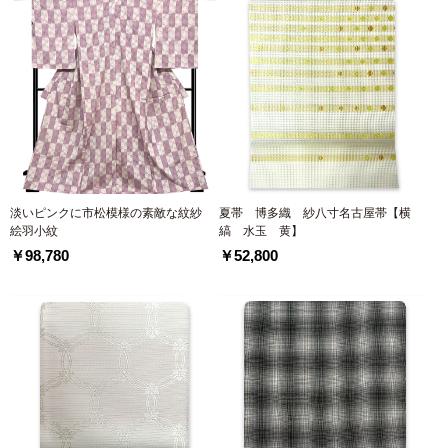
淡いピンクに市松模様の素敵な紋紗
夏帯 博多織 紗八寸名古屋帯【横
絵羽小紋
縞 水玉 黄】
￥98,780
￥52,800