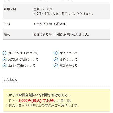
見る角度によってほんのり色の表情が変わり、光の中で明るく映える夏
らしいデザインです。
着用時期
盛夏（7，8月）
※6月～9月ごろまで着用していただけます。
可愛らしさのある雰囲気が、カジュアルにも上品にも着こなせるバラン
TPO
お出かけ,お祭り,花火etc
スの良さを演出します。
身にまとえば、まるで空気をまとうかのような軽やかさ。
注意
画像にある帯・小物は付属いたしません。
心地よい涼感と明るい印象を両立させた、夏の外出が楽しくなる一枚で
す。
【文章 住谷】
お仕立て加工について
寸法について
お支払い方法について
送料について
返品・交換について
電話をかける
商品購入
・オリコ12回分割払いを利用すればなんと、
3,000円(税込) でお得
月々：
にお買い物♪
※購入代金￥30,000以上の方のみご利用頂けます。