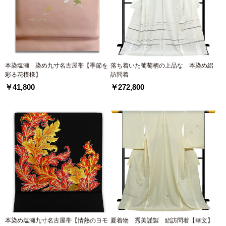
本染塩瀬 染め九寸名古屋帯【季節を
落ち着いた葡萄柄の上品な 本染め絽
彩る花模様】
訪問着
￥41,800
￥272,800
本染め塩瀬九寸名古屋帯【情熱のヨモ
夏着物 秀美謹製 絽訪問着【華文】