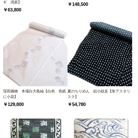
ギ 消炭】
￥148,500
￥63,800
窪田織物 本場白大島紬【白色 色紙
夏のちりめん 絽小紋反【朱アスタリ
に小花】
スク】
￥129,800
￥54,780