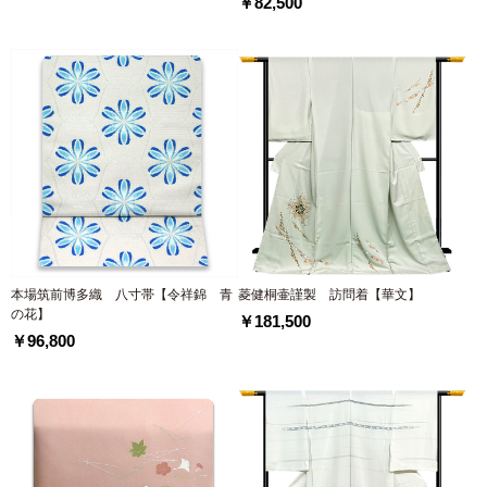
￥82,500
本場筑前博多織 八寸帯【令祥錦 青
菱健桐壷謹製 訪問着【華文】
の花】
￥181,500
￥96,800