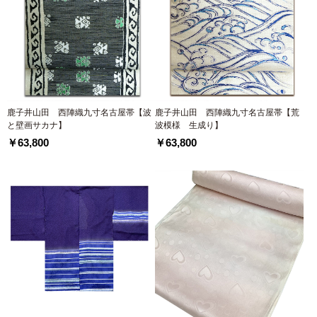
鹿子井山田 西陣織九寸名古屋帯【波
鹿子井山田 西陣織九寸名古屋帯【荒
と壁画サカナ】
波模様 生成り】
￥63,800
￥63,800