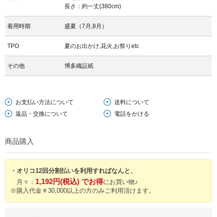
長さ：約一丈(380cm)
着用時期
盛夏（7月,8月）
TPO
夏のお出かけ,花火,お祭りetc
その他
博多織証紙
お支払い方法について
送料について
返品・交換について
電話をかける
商品購入
・オリコ12回分割払いを利用すればなんと、
1,192円(税込) でお得
月々：
にお買い物♪
※購入代金￥30,000以上の方のみご利用頂けます。