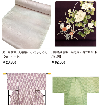
夏、単衣兼用紗襦袢 小松ちりめん
川勝染匠謹製 塩瀬九寸名古屋帯【牡
【桃 ハート】
丹に菊】
￥28,380
￥82,500