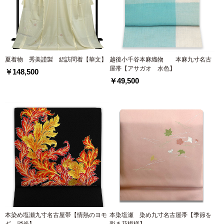
夏着物 秀美謹製 絽訪問着【華文】
越後小千谷本麻織物 本麻九寸名古
屋帯【アサガオ 水色】
￥148,500
￥49,500
本染め塩瀬九寸名古屋帯【情熱のヨモ
本染塩瀬 染め九寸名古屋帯【季節を
ギ 消炭】
彩る花模様】