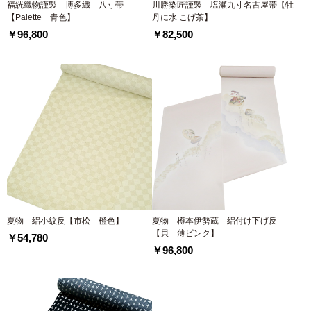
福絖織物謹製 博多織 八寸帯
川勝染匠謹製 塩瀬九寸名古屋帯【牡
【Palette 青色】
丹に水 こげ茶】
￥96,800
￥82,500
夏物 絽小紋反【市松 橙色】
夏物 樽本伊勢蔵 絽付け下げ反
【貝 薄ピンク】
￥54,780
￥96,800