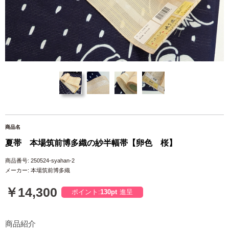
商品名
夏帯 本場筑前博多織の紗半幅帯【卵色 桜】
商品番号: 250524-syahan-2
メーカー: 本場筑前博多織
￥14,300
ポイント:
130pt
進呈
商品紹介