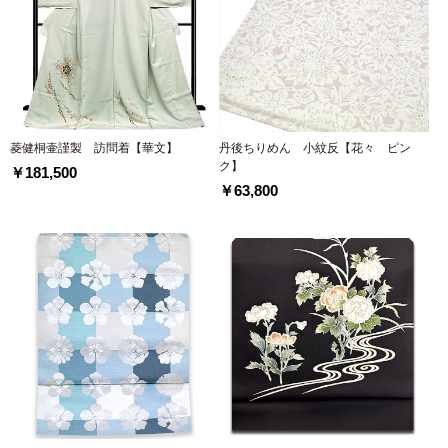
菱健桐壷謹製 訪問着【華文】
丹後ちりめん 小紋反【花々 ピン
ク】
￥181,500
￥63,800