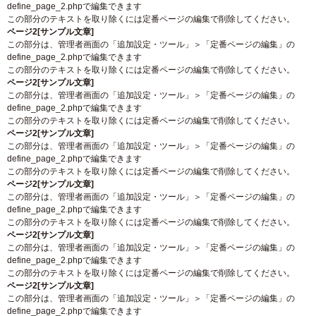
define_page_2.phpで編集できます
この部分のテキストを取り除くには定番ページの編集で削除してください。
ページ2[サンプル文章]
この部分は、管理者画面の「追加設定・ツール」＞「定番ページの編集」の
define_page_2.phpで編集できます
この部分のテキストを取り除くには定番ページの編集で削除してください。
ページ2[サンプル文章]
この部分は、管理者画面の「追加設定・ツール」＞「定番ページの編集」の
define_page_2.phpで編集できます
この部分のテキストを取り除くには定番ページの編集で削除してください。
ページ2[サンプル文章]
この部分は、管理者画面の「追加設定・ツール」＞「定番ページの編集」の
define_page_2.phpで編集できます
この部分のテキストを取り除くには定番ページの編集で削除してください。
ページ2[サンプル文章]
この部分は、管理者画面の「追加設定・ツール」＞「定番ページの編集」の
define_page_2.phpで編集できます
この部分のテキストを取り除くには定番ページの編集で削除してください。
ページ2[サンプル文章]
この部分は、管理者画面の「追加設定・ツール」＞「定番ページの編集」の
define_page_2.phpで編集できます
この部分のテキストを取り除くには定番ページの編集で削除してください。
ページ2[サンプル文章]
この部分は、管理者画面の「追加設定・ツール」＞「定番ページの編集」の
define_page_2.phpで編集できます