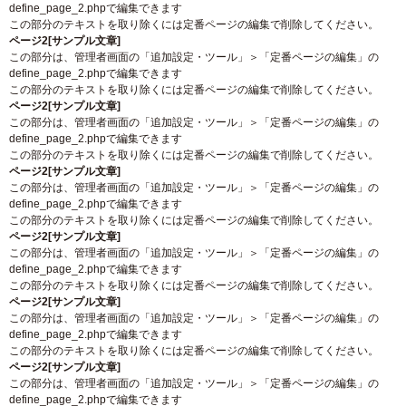
define_page_2.phpで編集できます
この部分のテキストを取り除くには定番ページの編集で削除してください。
ページ2[サンプル文章]
この部分は、管理者画面の「追加設定・ツール」＞「定番ページの編集」の
define_page_2.phpで編集できます
この部分のテキストを取り除くには定番ページの編集で削除してください。
ページ2[サンプル文章]
この部分は、管理者画面の「追加設定・ツール」＞「定番ページの編集」の
define_page_2.phpで編集できます
この部分のテキストを取り除くには定番ページの編集で削除してください。
ページ2[サンプル文章]
この部分は、管理者画面の「追加設定・ツール」＞「定番ページの編集」の
define_page_2.phpで編集できます
この部分のテキストを取り除くには定番ページの編集で削除してください。
ページ2[サンプル文章]
この部分は、管理者画面の「追加設定・ツール」＞「定番ページの編集」の
define_page_2.phpで編集できます
この部分のテキストを取り除くには定番ページの編集で削除してください。
ページ2[サンプル文章]
この部分は、管理者画面の「追加設定・ツール」＞「定番ページの編集」の
define_page_2.phpで編集できます
この部分のテキストを取り除くには定番ページの編集で削除してください。
ページ2[サンプル文章]
この部分は、管理者画面の「追加設定・ツール」＞「定番ページの編集」の
define_page_2.phpで編集できます