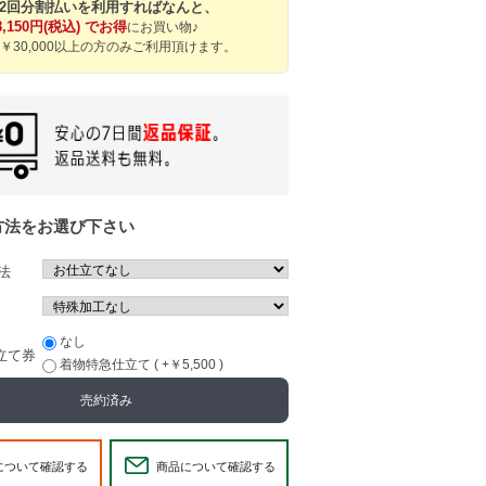
12回分割払いを利用すればなんと、
8,150円(税込) でお得
にお買い物♪
￥30,000以上の方のみご利用頂けます。
方法をお選び下さい
法
なし
立て券
着物特急仕立て ( +￥5,500 )
売約済み
について確認する
商品について確認する