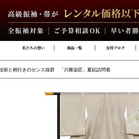
私たちの想い
商品一覧
女将ブログ
技術と柄行きのセンス抜群 「川勝染匠」夏絽訪問着