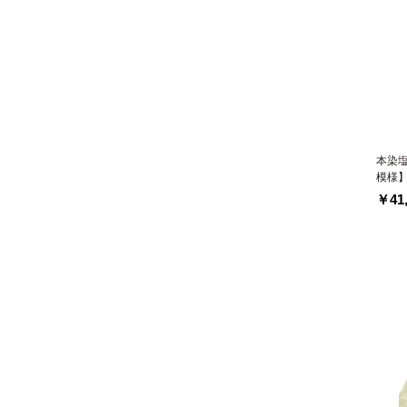
本染
模様
￥41,