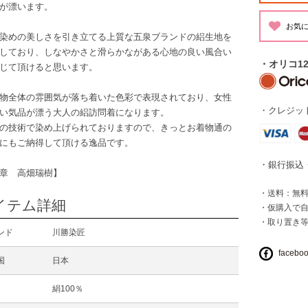
が漂います。
染めの美しさを引き立てる上質な五泉ブランドの絽生地を
しており、しなやかさと滑らかながある心地の良い風合い
・オリコ1
じて頂けると思います。
物全体の雰囲気が落ち着いた色彩で表現されており、女性
・クレジット
い気品が漂う大人の絽訪問着になります。
の技術で染め上げられておりますので、きっとお着物通の
にもご納得して頂ける逸品です。
・銀行振込
章 高畑瑞樹】
・送料：無料 
イテム詳細
・仮購入で
・取り置き
ンド
川勝染匠
facebo
国
日本
絹100％