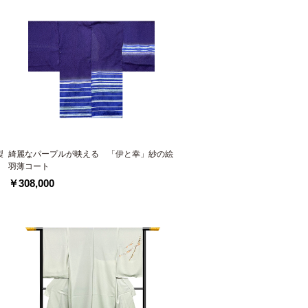
製
綺麗なパープルが映える 「伊と幸」紗の絵
羽薄コート
￥308,000