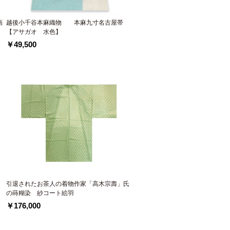
画
越後小千谷本麻織物 本麻九寸名古屋帯
【アサガオ 水色】
￥49,500
引退されたお茶人の着物作家「高木宗壽」氏
の蒔糊染 紗コート絵羽
￥176,000