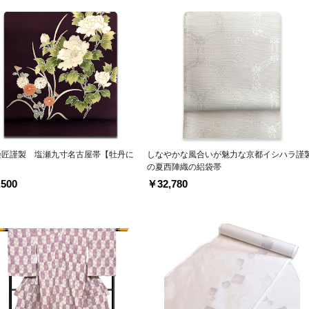
染匠謹製 塩瀬九寸名古屋帯【牡丹に
しなやかな風合いが魅力な京都イシハラ謹
の夏西陣織の絽袋帯
500
￥32,780