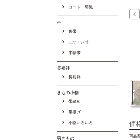
コート 羽織
帯
袋帯
九寸・八寸
半幅帯
長襦袢
長襦袢
きもの小物
帯締め
帯揚げ
価
小物いろいろ
商品番号
男きもの