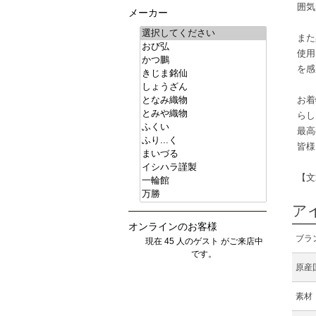
囲気
メーカー
また
使用
を感
お着
らし
最高
皆様
【文
ア
オンラインのお客様
ブラ
現在 45 人のゲスト がご来店中
です。
原産
素材