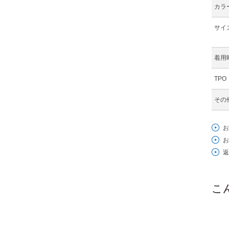
カラ
サイ
着用
TPO
その
お
お
返
こ