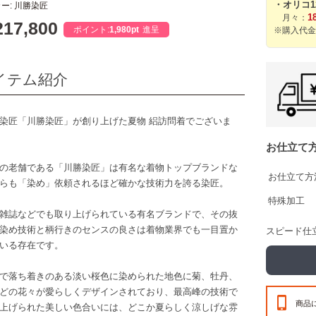
・オリコ
ー: 川勝染匠
1
月々：
17,800
ポイント:
1,980pt
進呈
※購入代金
イテム紹介
染匠「川勝染匠」が創り上げた夏物 絽訪問着でございま
お仕立て
の老舗である「川勝染匠」は有名な着物トップブランドな
お仕立て方
らも「染め」依頼されるほど確かな技術力を誇る染匠。
特殊加工
雑誌などでも取り上げられている有名ブランドで、その抜
染め技術と柄行きのセンスの良さは着物業界でも一目置か
スピード仕
いる存在です。
で落ち着きのある淡い桜色に染められた地色に菊、牡丹、
どの花々が愛らしくデザインされており、最高峰の技術で
商品
上げられた美しい色合いには、どこか夏らしく涼しげな雰