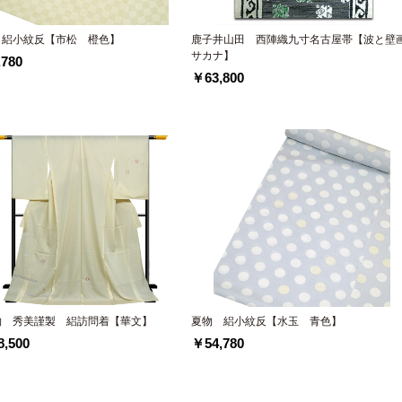
 絽小紋反【市松 橙色】
鹿子井山田 西陣織九寸名古屋帯【波と壁
サカナ】
780
￥63,800
物 秀美謹製 絽訪問着【華文】
夏物 絽小紋反【水玉 青色】
,500
￥54,780