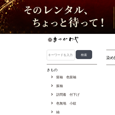
染め
きもの
留袖 色留袖
振袖
訪問着 付下げ
色無地 小紋
紬