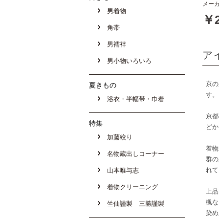
メーカ
男着物
￥2
角帯
男襦袢
ア
男小物いろいろ
京の
夏きもの
す。
浴衣・半幅帯・巾着
京都
特集
どか
加藤絞り
着物
名物蔵出しコーナー
群の
れて
山本唯与志
着物クリーニング
上品
楓な
竺仙謹製 三勝謹製
染め