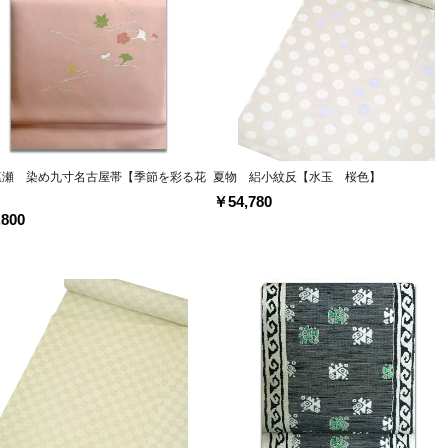
塩瀬 染め九寸名古屋帯【季節を彩る花
夏物 絽小紋反【水玉 桜色】
】
￥54,780
800