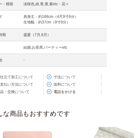
ー・模様
淡桜色,緑,青,黄,紫etc・花々
ズ
肩身丈：約188cm（4尺9寸6分）
生地幅：約37cm（9寸8分）
時期
盛夏（7月,8月）
結婚,お茶席,パーティーetc
他
-
仕立て加工について
寸法について
支払い方法について
送料について
品・交換について
電話をかける
んな商品もおすすめです